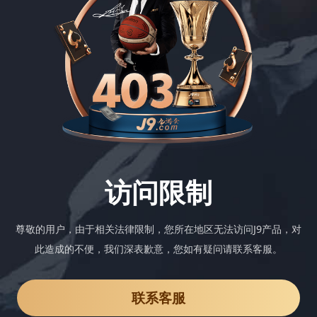
访问限制
尊敬的用户，由于相关法律限制，您所在地区无法访问J9产品，对
此造成的不便，我们深表歉意，您如有疑问请联系客服。
联系客服