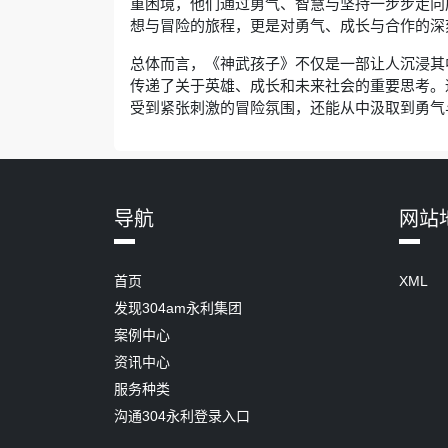
重困境，他们通过勇气、智慧与坚持一步步走向
想与冒险的旅程，更是对勇气、成长与合作的深
总体而言，《神武孩子》不仅是一部让人沉浸其
传递了关于英雄、成长和未来社会的重要思考。
受到紧张刺激的冒险氛围，还能从中汲取到勇气
导航
网站
首页
XML
发现304am永利集团
案例中心
资讯中心
服务种类
沟通304永利登录入口