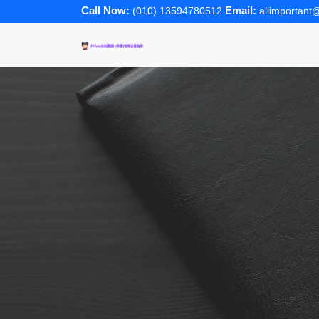
Call Now:
Email:
(010) 13594780512
allimportan