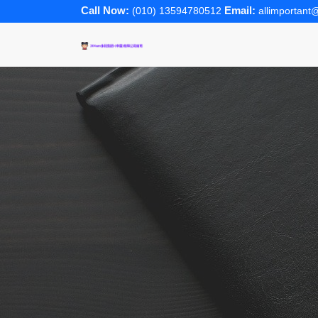
Call Now:
Email:
(010) 13594780512
allimportan