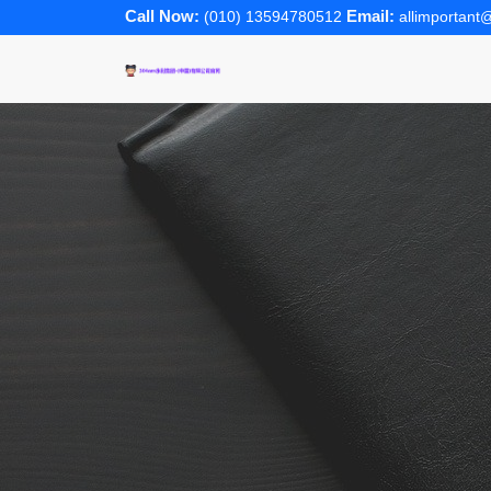
Call Now:
Email:
(010) 13594780512
allimportan