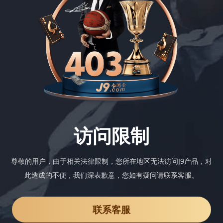
访问限制
尊敬的用户，由于相关法律限制，您所在地区无法访问J9产品，对
此造成的不便，我们深表歉意，您如有疑问请联系客服。
联系客服