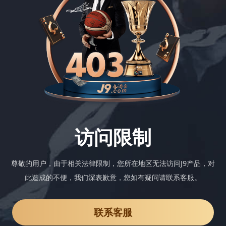
访问限制
尊敬的用户，由于相关法律限制，您所在地区无法访问J9产品，对
此造成的不便，我们深表歉意，您如有疑问请联系客服。
联系客服