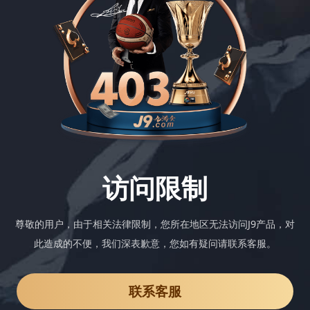
访问限制
尊敬的用户，由于相关法律限制，您所在地区无法访问J9产品，对
此造成的不便，我们深表歉意，您如有疑问请联系客服。
联系客服