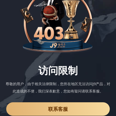
访问限制
尊敬的用户，由于相关法律限制，您所在地区无法访问J9产品，对
此造成的不便，我们深表歉意，您如有疑问请联系客服。
联系客服